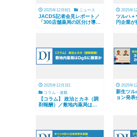
2025年12月8日
ニュース
2025年1
JACDS記者会見レポート／
ツルハ＋
「300店舗薬局の区分け導
円企業が
入」に強く反対
2025年12月3日
2025年1
新生ツル
コラム・連載
ョン発表
【コラム】 政治とカネ（調
剤報酬）／敷地内薬局は
DgSに勝算か