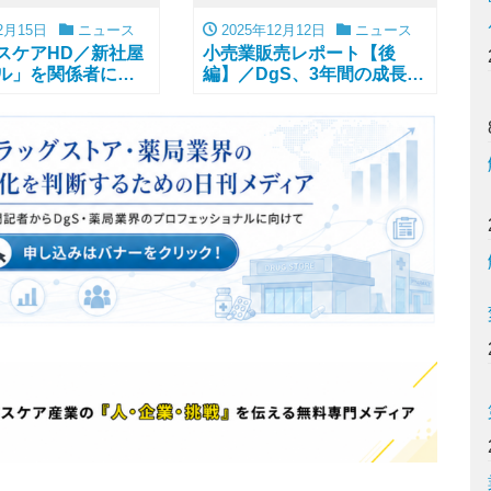
2月15日
ニュース
2025年12月12日
ニュース
スケアHD／新社屋
小売業販売レポート【後
ル」を関係者に披
編】／DgS、3年間の成長率
は15.7％