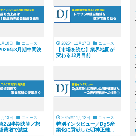
1月18日
ニュース
2025年11月17日
ニュース
026年3月期中間決
【市場を読む】業界地図が
変わる12月目前
1月13日
ニュース
2025年11月12日
ニュース
C第2四半期決算／想
特別インタビュー／DgS産
経費増で減益
業化に貢献した明神正雄さ
ん〜次世代経営者への提言