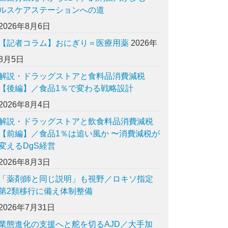
ルスケアステーションへの道
2026年8月6日
【記者コラム】おにぎり＝医療用薬
2026年
8月5日
解説・ドラッグストアと食料品消費減税
【後編】／食品1％で変わる戦略設計
2026年8月4日
解説・ドラッグストアと飲食料品消費減税
【前編】／食品1％は追い風か 〜消費減税が
変えるDgS経営
2026年8月3日
「薬剤師と同じ説明」も視野／ロキソ指定
第2類移行に備え体制整備
2026年7月31日
業態進化の支援へと舵を切るAJD／大手加