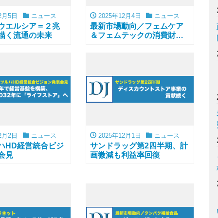
2月5日
ニュース
2025年12月4日
ニュース
ウエルシア＝２兆
最新市場動向／フェムケア
描く流通の未来
＆フェムテックの消費財・
サービス
2月2日
ニュース
2025年12月1日
ニュース
ハHD経営統合ビジ
サンドラッグ第2四半期、計
会見
画微減も利益率回復