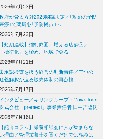
2026年7月23日
政府が骨太方針2026閣議決定／｢攻めの予防
医療｣で薬局を｢予防拠点｣へ
2026年7月22日
【短期連載】縮む商圏、増える店舗③／
「標準化」を極め、地域で尖る
2026年7月21日
未承認検査を扱う経営の判断責任／二つの
疑義解釈が迫る販売体制の再点検
2026年7月17日
インタビュー／キリングループ・Cowellnex
株式会社「premedi」事業責任者 田中吉隆氏
2026年7月16日
【記者コラム】栄養相談会に人が集まらな
い理由／管理栄養士を置くだけでは相談は